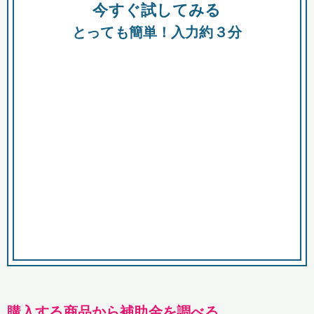
今すぐ試してみる
種類
都
補助金
とっても簡単！入力約３分
助成金
融資
出資
公募期間
市
募集中のみ
購入する商品・サービス
商品で絞り込む
対象経費で絞り込む
キーワード
購入する商品から補助金を調べる