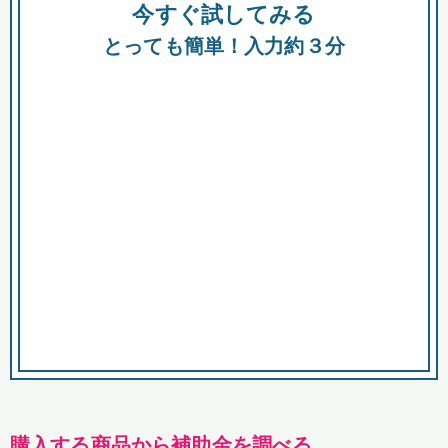
今すぐ試してみる
種類
都
補助金
とっても簡単！入力約３分
助成金
融資
出資
公募期間
市
募集中のみ
購入する商品・サービス
商品で絞り込む
対象経費で絞り込む
キーワード
購入する商品から補助金を調べる