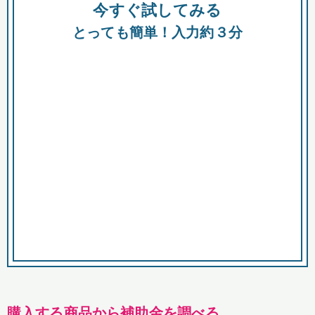
今すぐ試してみる
種類
都
補助金
とっても簡単！入力約３分
助成金
融資
出資
公募期間
市
募集中のみ
購入する商品・サービス
商品で絞り込む
対象経費で絞り込む
キーワード
購入する商品から補助金を調べる