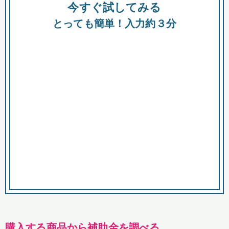
今すぐ試してみる
種類
都
補助金
とっても簡単！入力約３分
助成金
融資
出資
公募期間
市
募集中のみ
購入する商品・サービス
商品で絞り込む
対象経費で絞り込む
キーワード
購入する商品から補助金を調べる