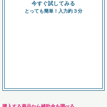
今すぐ試してみる
種類
都
補助金
とっても簡単！入力約３分
助成金
融資
出資
公募期間
市
募集中のみ
購入する商品・サービス
商品で絞り込む
対象経費で絞り込む
キーワード
購入する商品から補助金を調べる