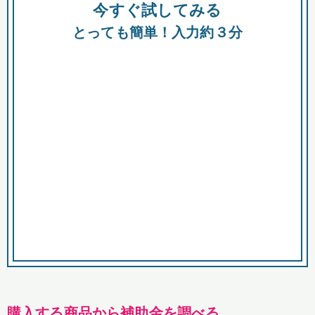
今すぐ試してみる
種類
都
補助金
とっても簡単！入力約３分
助成金
融資
出資
公募期間
市
募集中のみ
購入する商品・サービス
商品で絞り込む
対象経費で絞り込む
キーワード
購入する商品から補助金を調べる