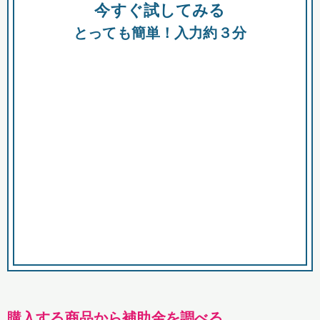
今すぐ試してみる
種類
都
補助金
とっても簡単！入力約３分
助成金
融資
出資
公募期間
市
募集中のみ
購入する商品・サービス
商品で絞り込む
対象経費で絞り込む
キーワード
購入する商品から補助金を調べる