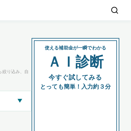
使える補助金が一瞬でわかる
会社
ＡＩ診断
所在
ら絞り込み、自
今すぐ試してみる
都道府
とっても簡単！入力約３分
▶
市区町