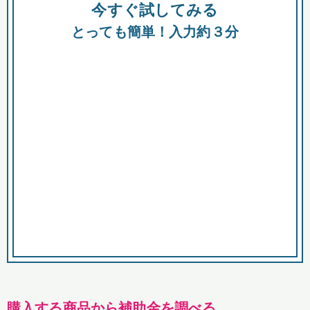
今すぐ試してみる
種類
都
補助金
とっても簡単！入力約３分
助成金
融資
出資
公募期間
市
募集中のみ
購入する商品・サービス
商品で絞り込む
対象経費で絞り込む
キーワード
購入する商品から補助金を調べる