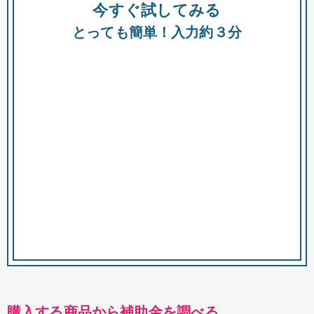
今すぐ試してみる
種類
都
補助金
とっても簡単！入力約３分
助成金
融資
出資
公募期間
市
募集中のみ
購入する商品・サービス
商品で絞り込む
対象経費で絞り込む
キーワード
購入する商品から補助金を調べる