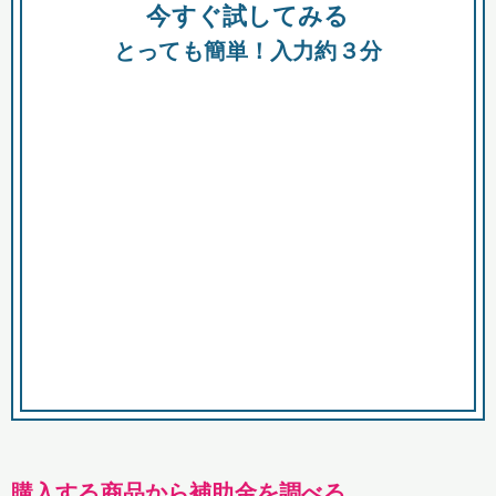
今すぐ試してみる
種類
都
補助金
とっても簡単！入力約３分
助成金
融資
出資
公募期間
市
募集中のみ
購入する商品・サービス
商品で絞り込む
対象経費で絞り込む
キーワード
購入する商品から補助金を調べる