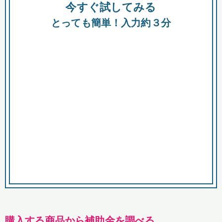
今すぐ試してみる
種類
都
補助金
とっても簡単！入力約３分
助成金
融資
出資
公募期間
市
募集中のみ
購入する商品・サービス
商品で絞り込む
対象経費で絞り込む
キーワード
購入する商品から補助金を調べる