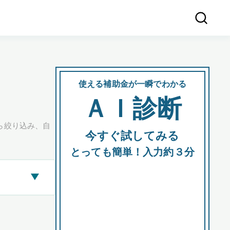
使える補助金が一瞬でわかる
会社
ＡＩ診断
所在
ら絞り込み、自
今すぐ試してみる
都道府
とっても簡単！入力約３分
▶
市区町