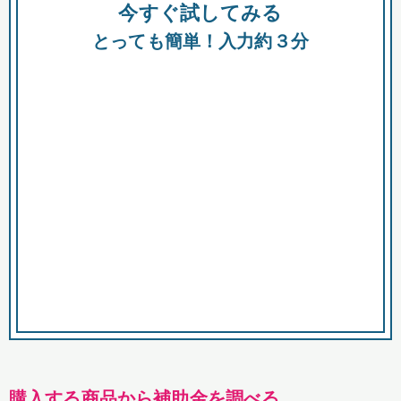
今すぐ試してみる
種類
都
補助金
とっても簡単！入力約３分
助成金
融資
出資
公募期間
市
募集中のみ
購入する商品・サービス
商品で絞り込む
対象経費で絞り込む
キーワード
購入する商品から補助金を調べる