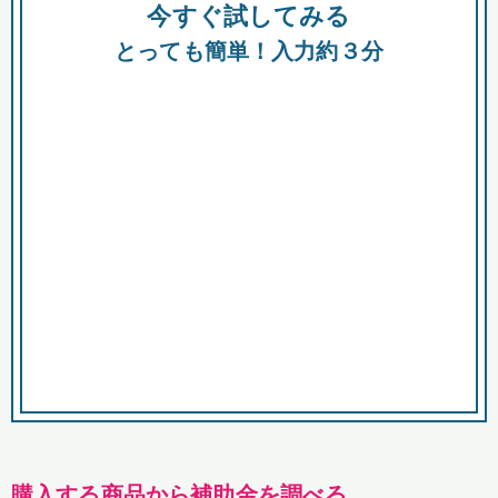
今すぐ試してみる
種類
都
補助金
とっても簡単！入力約３分
助成金
融資
出資
公募期間
市
募集中のみ
購入する商品・サービス
商品で絞り込む
対象経費で絞り込む
キーワード
購入する商品から補助金を調べる