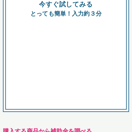
今すぐ試してみる
種類
都
補助金
とっても簡単！入力約３分
助成金
融資
出資
公募期間
市
募集中のみ
購入する商品・サービス
商品で絞り込む
対象経費で絞り込む
キーワード
購入する商品から補助金を調べる