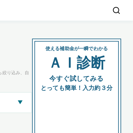
使える補助金が一瞬でわかる
会社
ＡＩ診断
所在
ら絞り込み、自
今すぐ試してみる
都道府
とっても簡単！入力約３分
▶
市区町