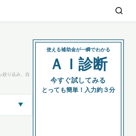
使える補助金が一瞬でわかる
会社
ＡＩ診断
所在
ら絞り込み、自
今すぐ試してみる
都道府
とっても簡単！入力約３分
▶
市区町