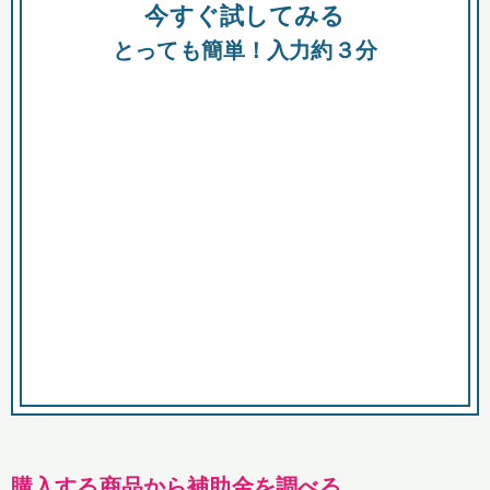
今すぐ試してみる
種類
都
補助金
とっても簡単！入力約３分
助成金
融資
出資
公募期間
市
募集中のみ
購入する商品・サービス
商品で絞り込む
対象経費で絞り込む
キーワード
購入する商品から補助金を調べる