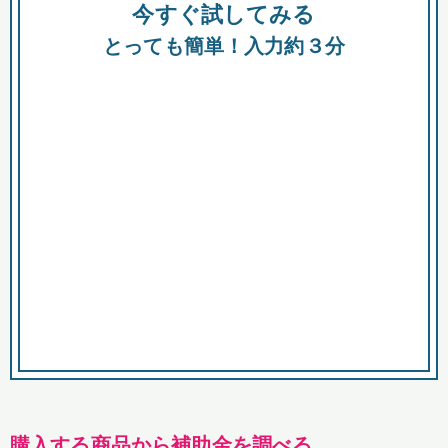
今すぐ試してみる
種類
都
補助金
とっても簡単！入力約３分
助成金
融資
出資
公募期間
市
募集中のみ
購入する商品・サービス
商品で絞り込む
対象経費で絞り込む
キーワード
購入する商品から補助金を調べる