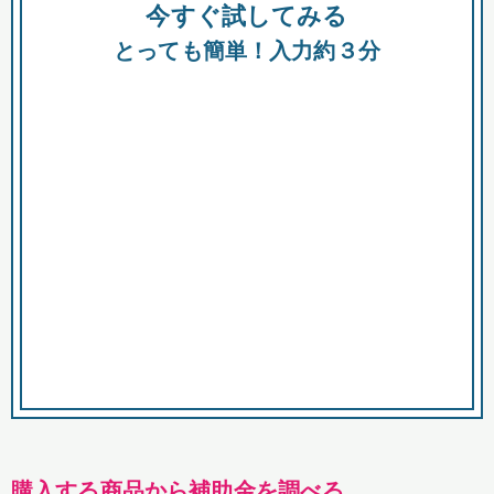
今すぐ試してみる
種類
都
補助金
とっても簡単！入力約３分
助成金
融資
出資
公募期間
市
募集中のみ
購入する商品・サービス
商品で絞り込む
対象経費で絞り込む
キーワード
購入する商品から補助金を調べる