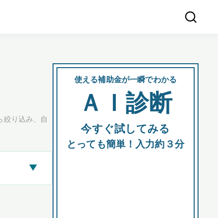
使える補助金が一瞬でわかる
会社
ＡＩ診断
所在
ら絞り込み、自
今すぐ試してみる
都道府
とっても簡単！入力約３分
▶
市区町