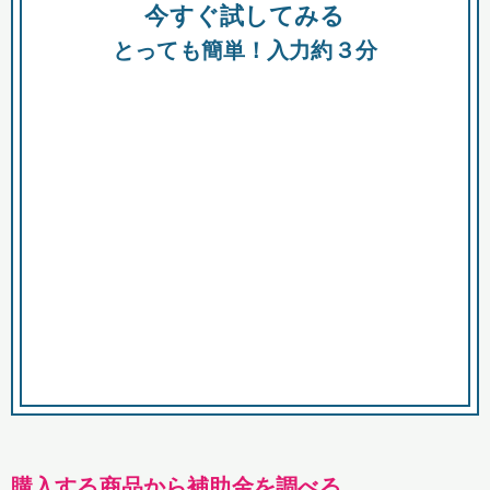
今すぐ試してみる
種類
都
補助金
とっても簡単！入力約３分
助成金
融資
出資
公募期間
市
募集中のみ
購入する商品・サービス
商品で絞り込む
対象経費で絞り込む
キーワード
購入する商品から補助金を調べる