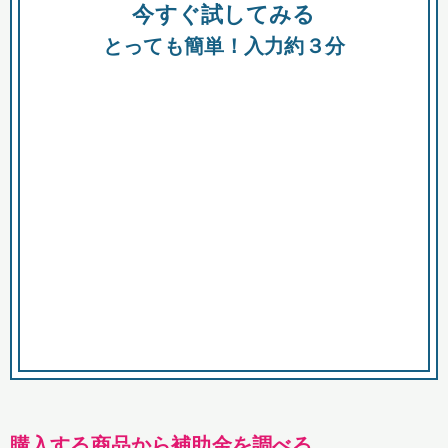
今すぐ試してみる
種類
都
補助金
とっても簡単！入力約３分
助成金
融資
出資
公募期間
市
募集中のみ
購入する商品・サービス
商品で絞り込む
対象経費で絞り込む
キーワード
購入する商品から補助金を調べる