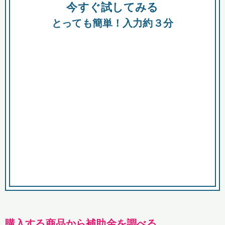
今すぐ試してみる
種類
都
補助金
とっても簡単！入力約３分
助成金
融資
出資
公募期間
市
募集中のみ
購入する商品・サービス
商品で絞り込む
対象経費で絞り込む
キーワード
購入する商品から補助金を調べる