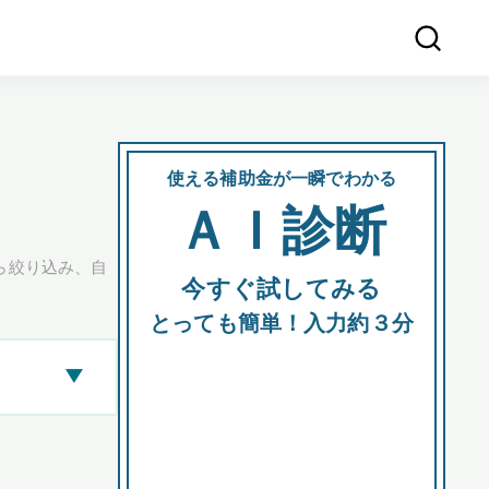
使える補助金が一瞬でわかる
会社
ＡＩ診断
所在
ら絞り込み、自
今すぐ試してみる
都道府
とっても簡単！入力約３分
▶
市区町