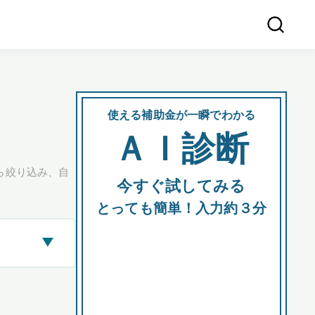
使える補助金が一瞬でわかる
会社
ＡＩ診断
所在
ら絞り込み、自
今すぐ試してみる
都道府
とっても簡単！入力約３分
▶
市区町