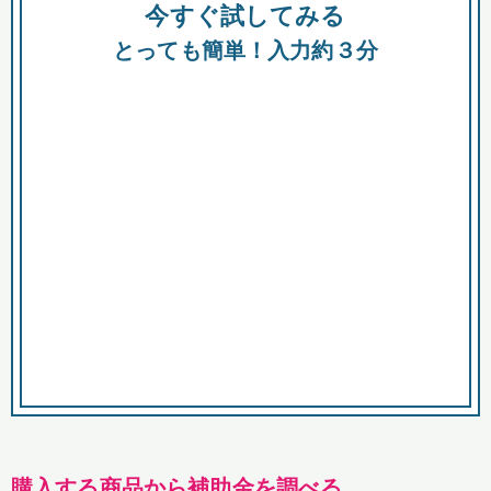
今すぐ試してみる
種類
都
補助金
とっても簡単！入力約３分
助成金
融資
出資
公募期間
市
募集中のみ
購入する商品・サービス
商品で絞り込む
対象経費で絞り込む
キーワード
購入する商品から補助金を調べる