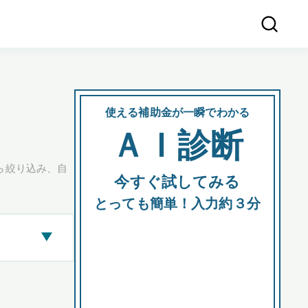
使える補助金が一瞬でわかる
会社
ＡＩ診断
所在
ら絞り込み、自
今すぐ試してみる
都道府
とっても簡単！入力約３分
▶
市区町