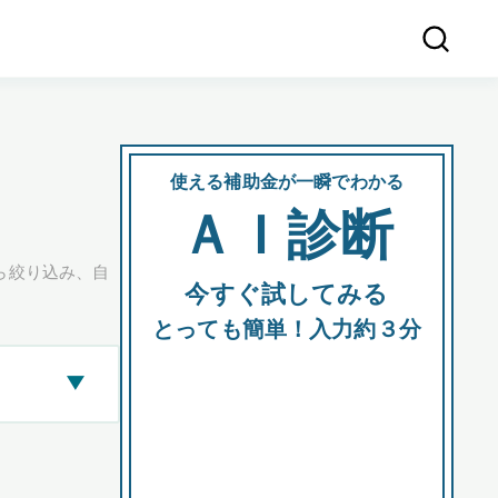
使える補助金が一瞬でわかる
会社
ＡＩ診断
所在
ら絞り込み、自
今すぐ試してみる
都道府
とっても簡単！入力約３分
▶
市区町