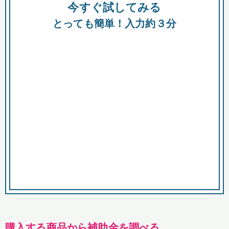
今すぐ試してみる
種類
都
補助金
とっても簡単！入力約３分
助成金
融資
出資
公募期間
市
募集中のみ
購入する商品・サービス
商品で絞り込む
対象経費で絞り込む
キーワード
購入する商品から補助金を調べる