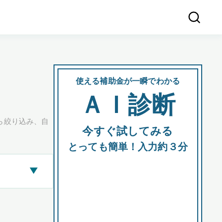
使える補助金が一瞬でわかる
会社
ＡＩ診断
所在
ら絞り込み、自
今すぐ試してみる
都道府
とっても簡単！入力約３分
▶
市区町