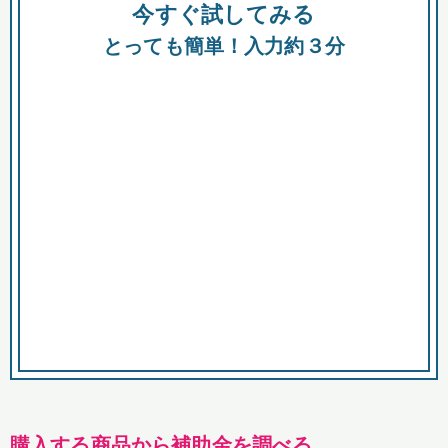
今すぐ試してみる
種類
都
補助金
とっても簡単！入力約３分
助成金
融資
出資
公募期間
市
募集中のみ
購入する商品・サービス
商品で絞り込む
対象経費で絞り込む
キーワード
購入する商品から補助金を調べる