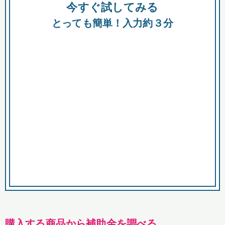
今すぐ試してみる
種類
都
補助金
とっても簡単！入力約３分
助成金
融資
出資
公募期間
市
募集中のみ
購入する商品・サービス
商品で絞り込む
対象経費で絞り込む
キーワード
購入する商品から補助金を調べる