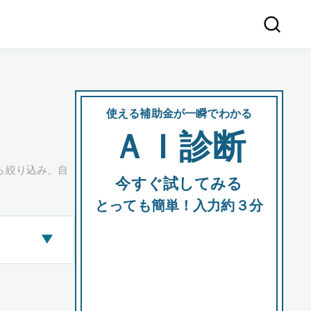
使える補助金が一瞬でわかる
会社
ＡＩ診断
所在
ら絞り込み、自
今すぐ試してみる
都道府
とっても簡単！入力約３分
▶
市区町