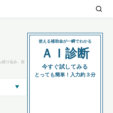
使える補助金が一瞬でわかる
会社
ＡＩ診断
所在
ら絞り込み、自
今すぐ試してみる
都道府
とっても簡単！入力約３分
▶
市区町