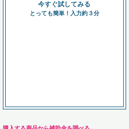
今すぐ試してみる
種類
都
補助金
とっても簡単！入力約３分
助成金
融資
出資
公募期間
市
募集中のみ
購入する商品・サービス
商品で絞り込む
対象経費で絞り込む
キーワード
購入する商品から補助金を調べる