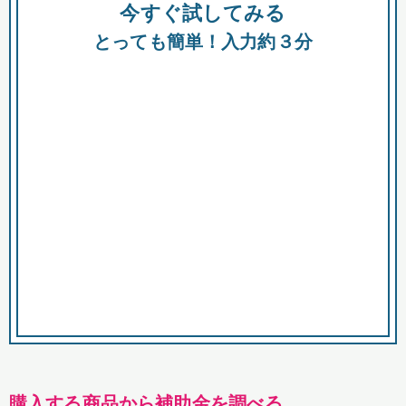
今すぐ試してみる
種類
都
補助金
とっても簡単！入力約３分
助成金
融資
出資
公募期間
市
募集中のみ
購入する商品・サービス
商品で絞り込む
対象経費で絞り込む
キーワード
購入する商品から補助金を調べる