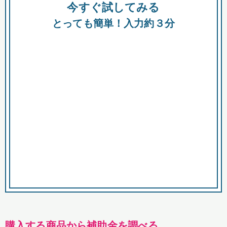
今すぐ試してみる
種類
都
補助金
とっても簡単！入力約３分
助成金
融資
出資
公募期間
市
募集中のみ
購入する商品・サービス
商品で絞り込む
対象経費で絞り込む
キーワード
購入する商品から補助金を調べる