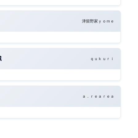
津留野家ｙｏｍｅ
減
ｑｕｋｕｒｉ
ａ．ｒｅａｒｅａ