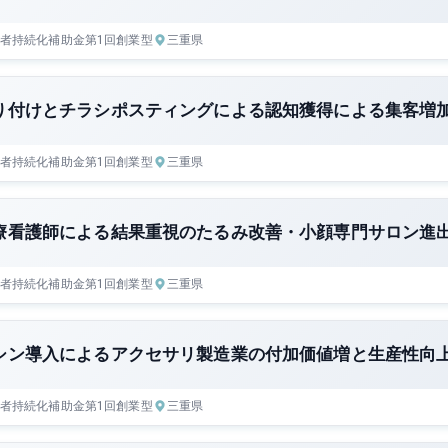
者持続化補助金
第1回
創業型
三重県
り付けとチラシポスティングによる認知獲得による集客増
者持続化補助金
第1回
創業型
三重県
療看護師による結果重視のたるみ改善・小顔専門サロン進
者持続化補助金
第1回
創業型
三重県
シン導入によるアクセサリ製造業の付加価値増と生産性向
者持続化補助金
第1回
創業型
三重県