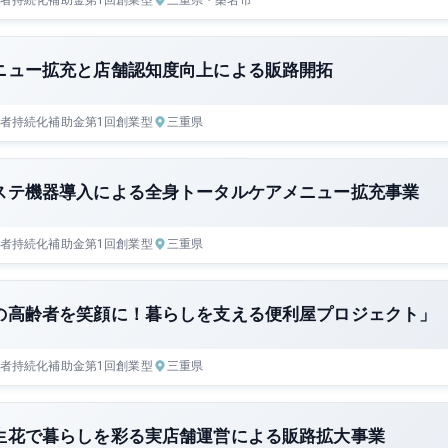
ニュー拡充と店舗認知度向上による販路開拓
者持続化補助金
第1回
創業型
三重県
ステ機器導入による全身トータルケアメニュー拡充事業
者持続化補助金
第1回
創業型
三重県
の高齢者を笑顔に！暮らしを支える便利屋プロジェクト」
者持続化補助金
第1回
創業型
三重県
生花で暮らしを彩る実店舗運営による販路拡大事業