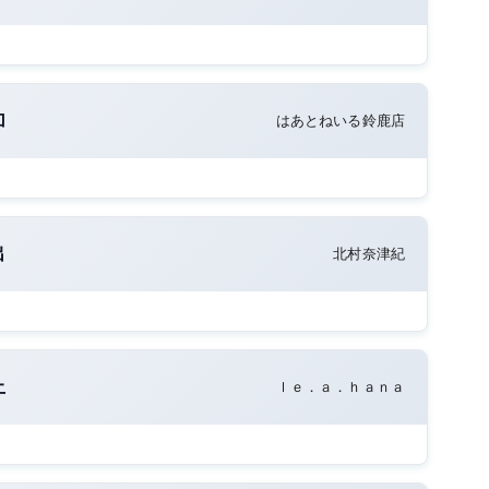
加
はあとねいる鈴鹿店
出
北村奈津紀
上
ｌｅ．ａ．ｈａｎａ