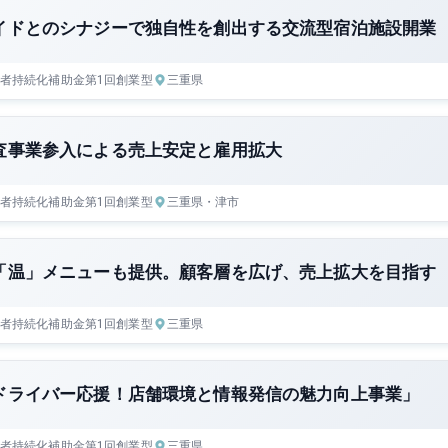
イドとのシナジーで独自性を創出する交流型宿泊施設開業
者持続化補助金
第1回
創業型
三重県
査事業参入による売上安定と雇用拡大
者持続化補助金
第1回
創業型
三重県
・津市
「温」メニューも提供。顧客層を広げ、売上拡大を目指す
者持続化補助金
第1回
創業型
三重県
ドライバー応援！店舗環境と情報発信の魅力向上事業」
者持続化補助金
第1回
創業型
三重県