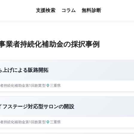
支援検索
無料診断
コラム
事業者持続化補助金の採択事例
ち上げによる販路開拓
者持続化補助金
第1回
創業型
三重県
イフステージ対応型サロンの開設
者持続化補助金
第1回
創業型
三重県