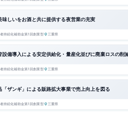
美味しいをお酒と共に提供する夜営業の充実
者持続化補助金
第1回
創業型
三重県
管設備導入による安定供給化・量産化並びに廃棄ロスの削
者持続化補助金
第1回
創業型
三重県
品「ザンギ」による販路拡大事業で売上向上を図る
者持続化補助金
第1回
創業型
三重県