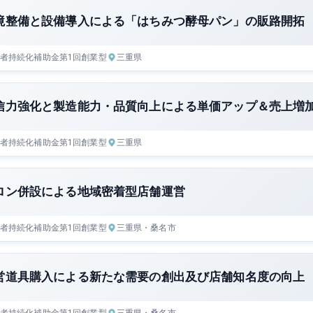
境整備と設備導入による「はちみつ酵母パン」の販路開拓
者持続化補助金
第1回
創業型
三重県
信力強化と製造能力・品質向上による単価アップ＆売上増
者持続化補助金
第1回
創業型
三重県
ロン併設による地域密着型店舗運営
者持続化補助金
第1回
創業型
三重県
・桑名市
営道具購入による新たな需要の創出及び店舗知名度の向上
者持続化補助金
第1回
創業型
三重県
・桑名市