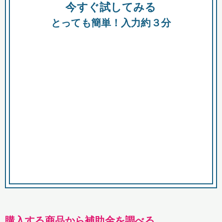
今すぐ試してみる
種類
都
補助金
とっても簡単！入力約３分
助成金
融資
出資
公募期間
市
募集中のみ
購入する商品・サービス
商品で絞り込む
対象経費で絞り込む
キーワード
購入する商品から補助金を調べる