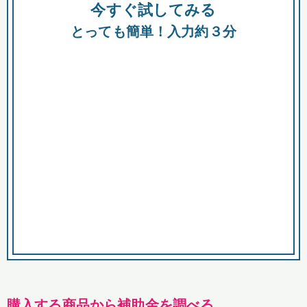
今すぐ試してみる
種類
都
補助金
とっても簡単！入力約３分
助成金
融資
出資
公募期間
市
募集中のみ
購入する商品・サービス
商品で絞り込む
対象経費で絞り込む
キーワード
購入する商品から補助金を調べる