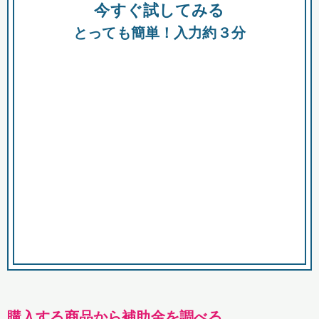
今すぐ試してみる
種類
都
補助金
とっても簡単！入力約３分
助成金
融資
出資
公募期間
市
募集中のみ
購入する商品・サービス
商品で絞り込む
対象経費で絞り込む
キーワード
購入する商品から補助金を調べる