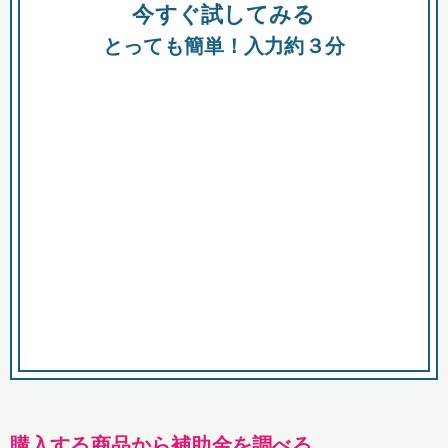
今すぐ試してみる
種類
都
補助金
とっても簡単！入力約３分
助成金
融資
出資
公募期間
市
募集中のみ
購入する商品・サービス
商品で絞り込む
対象経費で絞り込む
キーワード
購入する商品から補助金を調べる