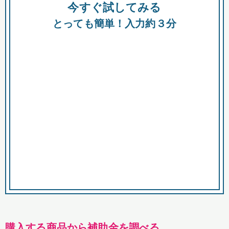
今すぐ試してみる
種類
都
補助金
とっても簡単！入力約３分
助成金
融資
出資
公募期間
市
募集中のみ
購入する商品・サービス
商品で絞り込む
対象経費で絞り込む
キーワード
購入する商品から補助金を調べる