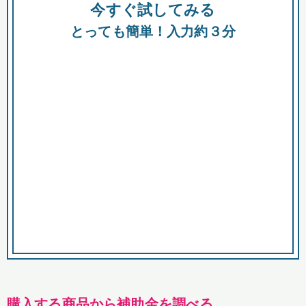
今すぐ試してみる
種類
都
補助金
とっても簡単！入力約３分
助成金
融資
出資
公募期間
市
募集中のみ
購入する商品・サービス
商品で絞り込む
対象経費で絞り込む
キーワード
購入する商品から補助金を調べる