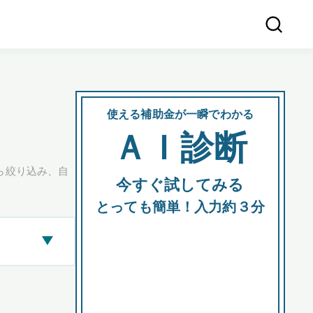
使える補助金が一瞬でわかる
会社
ＡＩ診断
所在
ら絞り込み、自
今すぐ試してみる
都道府
とっても簡単！入力約３分
▶
市区町