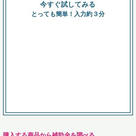
今すぐ試してみる
種類
都
補助金
とっても簡単！入力約３分
助成金
融資
出資
公募期間
市
募集中のみ
購入する商品・サービス
商品で絞り込む
対象経費で絞り込む
キーワード
購入する商品から補助金を調べる