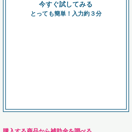
今すぐ試してみる
種類
都
補助金
とっても簡単！入力約３分
助成金
融資
出資
公募期間
市
募集中のみ
購入する商品・サービス
商品で絞り込む
対象経費で絞り込む
キーワード
購入する商品から補助金を調べる