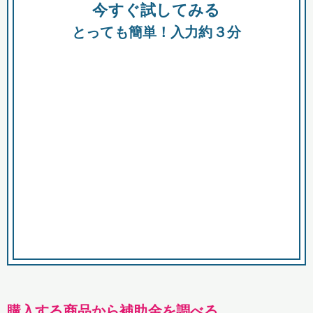
今すぐ試してみる
種類
都
補助金
とっても簡単！入力約３分
助成金
融資
出資
公募期間
市
募集中のみ
購入する商品・サービス
商品で絞り込む
対象経費で絞り込む
キーワード
購入する商品から補助金を調べる